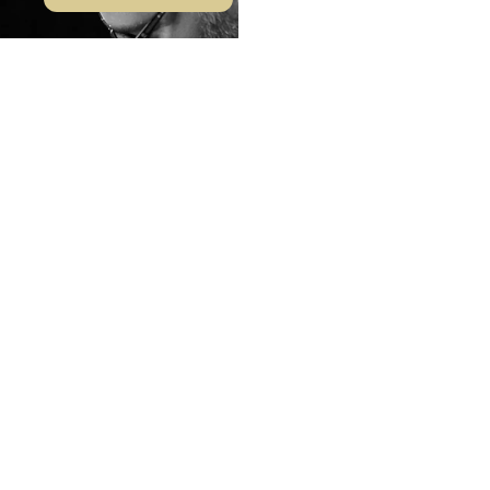
Elleeplex
Profusion
Certificación Laminado de
One Shot
Pestañas Elleeplex Profusion
$ 15,500.00
Lash Lift
Mantente al día con Elleebana.
Coreano
Novedades, lanzamientos y contenido exclusivo para
profesionales y clientes.