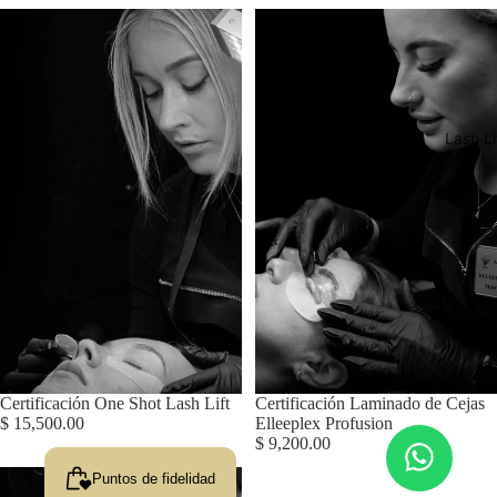
Lash Li
Certificación One Shot Lash Lift
Agotado
Certificación Laminado de Cejas
$ 15,500.00
Elleeplex Profusion
$ 9,200.00
Puntos de fidelidad