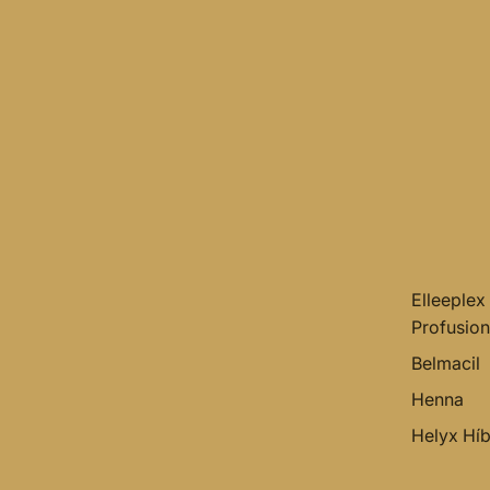
Elleeplex
Profusion
Belmacil
Henna
Helyx Híb