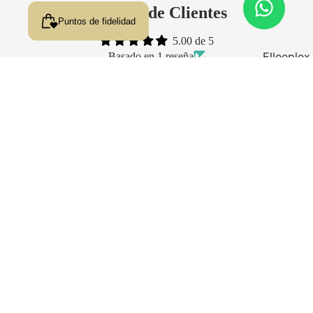
Reseñas de Clientes
Puntos de fidelidad
5.00 de 5
Elleeplex
Basado en 1 reseña
Profusion
1
One Shot
0
$ 966.00
Lash Lift
0
Coreano
0
0
Escribir una reseña
Sort by
hace 3 años
Vero Orozco