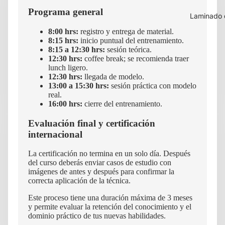
Programa general
Laminado 
8:00 hrs:
registro y entrega de material.
8:15 hrs:
inicio puntual del entrenamiento.
8:15 a 12:30 hrs:
sesión teórica.
12:30 hrs:
coffee break; se recomienda traer
lunch ligero.
12:30 hrs:
llegada de modelo.
13:00 a 15:30 hrs:
sesión práctica con modelo
real.
16:00 hrs:
cierre del entrenamiento.
Evaluación final y certificación
internacional
La certificación no termina en un solo día. Después
del curso deberás enviar casos de estudio con
imágenes de antes y después para confirmar la
correcta aplicación de la técnica.
Este proceso tiene una duración máxima de 3 meses
y permite evaluar la retención del conocimiento y el
dominio práctico de tus nuevas habilidades.