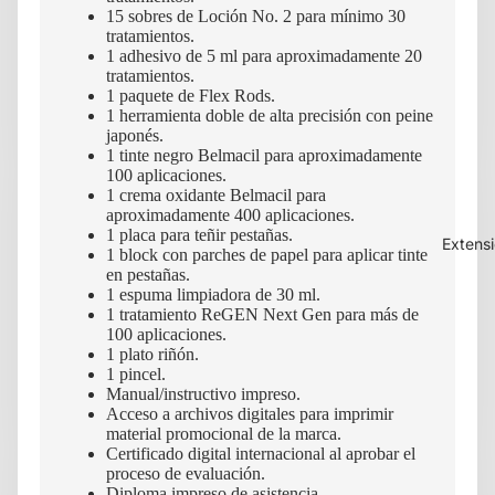
15 sobres de Loción No. 2 para mínimo 30
tratamientos.
1 adhesivo de 5 ml para aproximadamente 20
tratamientos.
1 paquete de Flex Rods.
1 herramienta doble de alta precisión con peine
japonés.
1 tinte negro Belmacil para aproximadamente
100 aplicaciones.
1 crema oxidante Belmacil para
aproximadamente 400 aplicaciones.
1 placa para teñir pestañas.
Extens
1 block con parches de papel para aplicar tinte
en pestañas.
1 espuma limpiadora de 30 ml.
1 tratamiento ReGEN Next Gen para más de
100 aplicaciones.
1 plato riñón.
1 pincel.
Manual/instructivo impreso.
Acceso a archivos digitales para imprimir
material promocional de la marca.
Certificado digital internacional al aprobar el
proceso de evaluación.
Diploma impreso de asistencia.