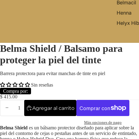
Belmacil
Henna
Helyx Híb
Belma Shield / Balsamo para
proteger la piel del tinte
Barrera protectora para evitar manchas de tinte en piel
Sin reseñas
Compra por:
$ 415.00
Agregar al carrito
Más opciones de pago
Belma Shield
es un bálsamo protector diseñado para aplicar sobre la
piel del contorno de cejas o pestañas antes de un servicio de entintado,
henna o Helyx Hybrid Dye. Crea una barrera física que reduce la