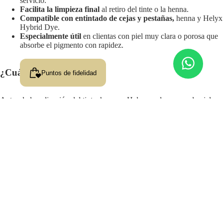
servicio.
Facilita la limpieza final
al retiro del tinte o la henna.
Compatible con entintado de cejas y pestañas,
henna y Helyx
Hybrid Dye.
Especialmente útil
en clientas con piel muy clara o porosa que
absorbe el pigmento con rapidez.
¿Cuándo utilizarlo?
Puntos de fidelidad
Antes de la aplicación del tinte, henna o Helyx, en las zonas de piel
adyacentes al área de trabajo. No debe aplicarse sobre el vello, ya que
la barrera también reduciría la absorción del pigmento en la fibra.
Aplica exclusivamente sobre la piel que quieres proteger.
$ 415.00
MODO DE EMPLEO
PREGUNTAS FRECUENTES
CAMBIOS Y DEVOLUCIONES
ENVÍOS Y TIEMPOS DE ENTREGA